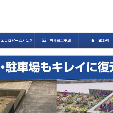
エコロビームとは？
当社施工実績
施工例
外壁洗浄
塀垣洗浄
コンクリート
雨樋洗浄
墓石洗浄
落書き除去
入浴施設洗浄
石材、神社仏
その他素材洗