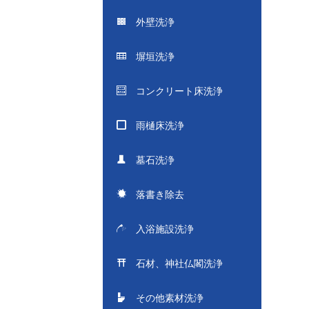
外壁洗浄
塀垣洗浄
コンクリート床洗浄
雨樋床洗浄
墓石洗浄
落書き除去
入浴施設洗浄
石材、神社仏閣洗浄
その他素材洗浄