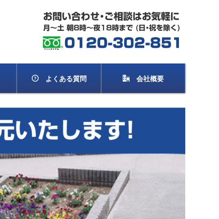
よくある質問
会社概要
床洗浄
閣洗浄
浄