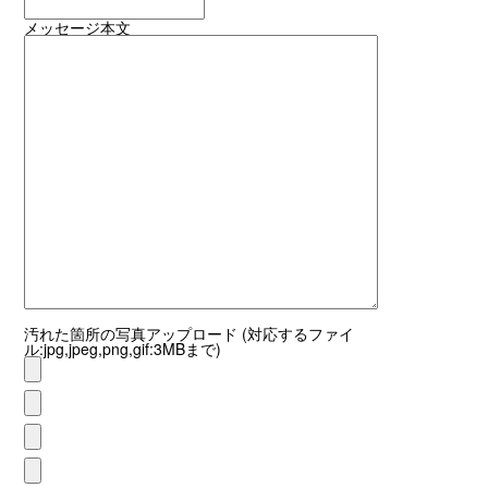
メッセージ本文
汚れた箇所の写真アップロード (対応するファイ
ル:jpg,jpeg,png,gif:3MBまで)